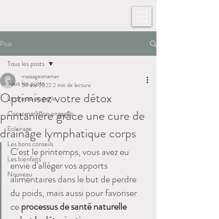
Post
Tous les posts
massagesmaman
Tous les posts
24 mai 2022
2 min de lecture
Optimisez votre détox
La presse en parle
printanière grâce une cure de
Consommation engagée
Eclairage
drainage lymphatique corps
Les bons conseils
C'est le printemps, vous avez eu 
Les bienfaits
envie d'alléger vos apports 
Nouveau
alimentaires dans le but de perdre 
du poids, mais aussi pour favoriser 
ce 
processus de santé naturelle 