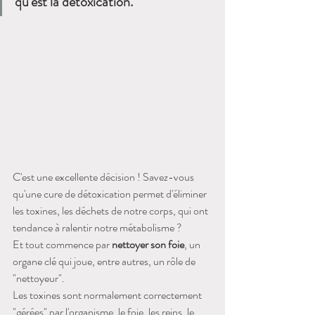
qu'est la détoxication.
C'est une excellente décision ! Savez-vous 
qu'une cure de détoxication permet d'éliminer 
les toxines, les déchets de notre corps, qui ont 
tendance à ralentir notre métabolisme ?
Et tout commence par 
nettoyer son foie
, un 
organe clé qui joue, entre autres, un rôle de 
"nettoyeur". 
Les toxines sont normalement correctement 
"gérées" par l'organisme, le foie, les reins, le 